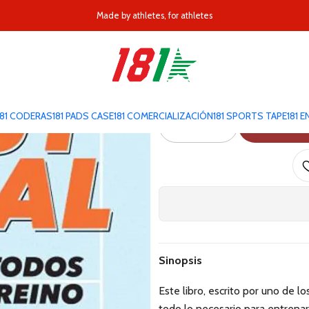
Sala - Métodos de Entrenamiento Del entrenamiento al alto rendimien
Made by athletes, for athletes
Fútbol Sala - Méto
al alto re
181 CODERAS
181 PADS CASE
181 COMERCIALIZACIÓN
181 SPORTS TAPE
181 
AGR
Cantidad
Sinopsis
Este libro, escrito por uno de 
todo lo necesario para entrena