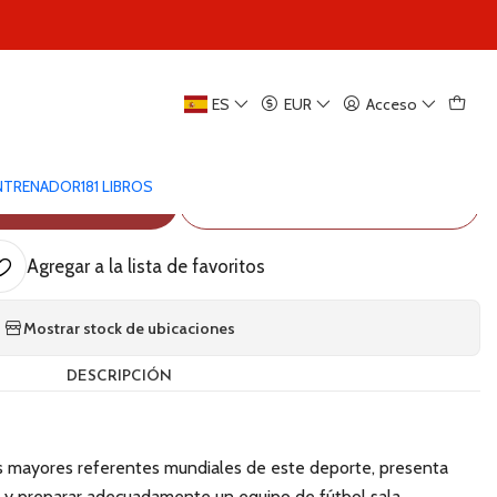
to por Marquinhos Xavier
|
ES
EUR
Acceso
dos de Entrenamiento Del entrenamiento
ndimiento por Marquinhos Xavier
ENTRENADOR
181 LIBROS
EGAR AL CARRO
COMPRAR AHORA
Agregar a la lista de favoritos
Mostrar stock de ubicaciones
DESCRIPCIÓN
los mayores referentes mundiales de este deporte, presenta
r y preparar adecuadamente un equipo de fútbol sala.