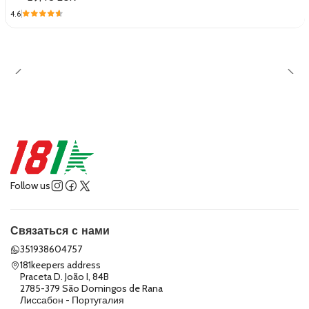
4.6
Follow us
Связаться с нами
351938604757
181keepers address
Praceta D. João I, 84B
2785-379 São Domingos de Rana
Лиссабон - Португалия