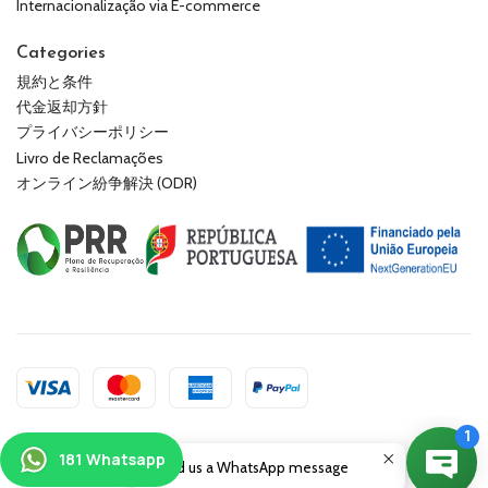
Internacionalização via E-commerce
Categories
規約と条件
代金返却方針
プライバシーポリシー
Livro de Reclamações
オンライン紛争解決 (ODR)
2026 181keepers.
Send us a WhatsApp message
All Rights Reserved.
Powered by Jumpseller
.