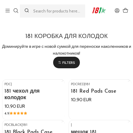
Made by athletes, for athletes
Главная
181 КОРОБКА ДЛЯ КОЛОДОК
181 КОРОБКА ДЛЯ КОЛОДОК
Доминируйте в игре с новой сумкой для переноски наколенников и
налокотников!
FILTERS
PDC
|
PDCRED
|
181
181 чехол для
181 Red Pads Case
колодок
10,90 EUR
10,90 EUR
4.9
PDCBLACK
|
181
|
181 Black Pads Case
мешок 181