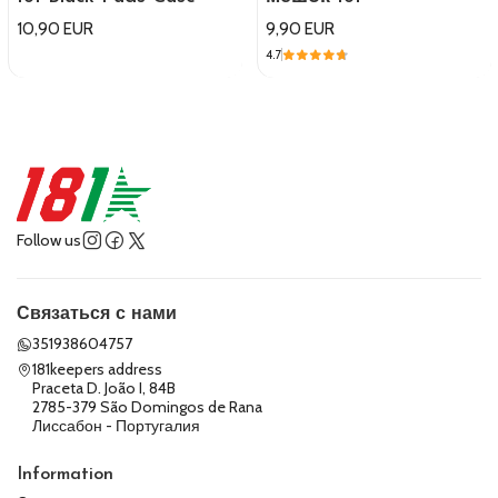
10,90 EUR
9,90 EUR
4.7
Follow us
Связаться с нами
351938604757
181keepers address
Praceta D. João I, 84B
2785-379 São Domingos de Rana
Лиссабон - Португалия
Information