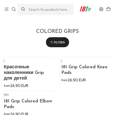
Made by athletes, for athletes
Главная
COLORED GRIPS
COLORED GRIPS
FILTERS
|
|
Красочные
181 Grip Colored Knee
наколенники Grip
Pads
для детей
26,90 EUR
from
26,90 EUR
from
|
181
181 Grip Colored Elbow
Pads
26,90 EUR
from