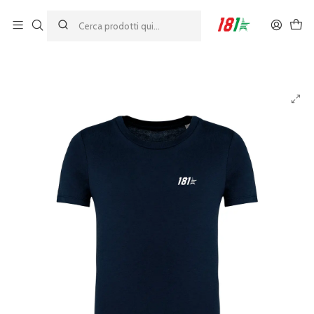
Made by athletes, for athletes
Home
23%
Maglietta per bambini 181 Lifestyle