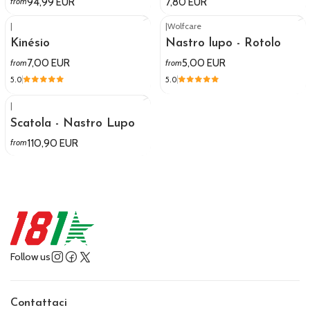
94,99 EUR
7,80 EUR
from
|
|
Wolfcare
Kinésio
Nastro lupo - Rotolo
7,00 EUR
5,00 EUR
from
from
5.0
5.0
|
Scatola - Nastro Lupo
110,90 EUR
from
Follow us
Contattaci