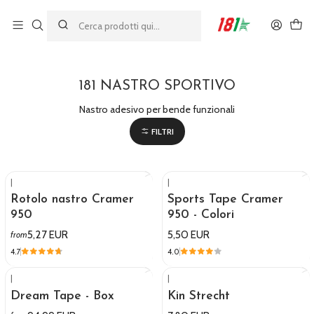
Made by athletes, for athletes
Home
181 NASTRO SPORTIVO
181 NASTRO SPORTIVO
Nastro adesivo per bende funzionali
FILTRI
|
|
Rotolo nastro Cramer
Sports Tape Cramer
950
950 - Colori
5,27 EUR
5,50 EUR
from
4.7
4.0
|
|
Dream Tape - Box
Kin Strecht