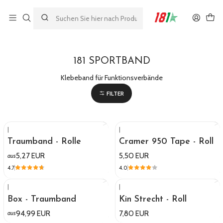
Made by athletes, for athletes
Startseite
181 SPORTBAND
181 SPORTBAND
Klebeband für Funktionsverbände
FILTER
|
|
Traumband - Rolle
Cramer 950 Tape - Roll
5,27 EUR
5,50 EUR
aus
4.7
4.0
|
|
Box - Traumband
Kin Strecht - Roll
94,99 EUR
7,80 EUR
aus