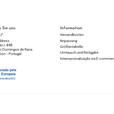
 Sie uns
Information
57
Versandkosten
ddress
Anpassung
ão I, 84B
Größentabelle
o Domingos de Rana
Umtausch und Rückgabe
abon - Portugal
Internacionalização via E-commer