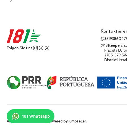
Kontaktieren
3519386047
181keepers a
Folgen Sie uns
Praceta D. Jo
2785-379 Sã
Distrikt Liss
2026 181keepers.
Alle Rechte vorbehalten.
Powered by Jumpseller
.