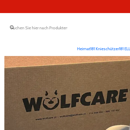
Heimat
181 Knieschützer
181 