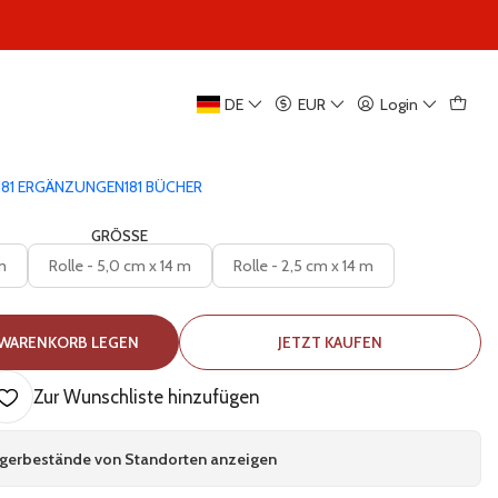
|
DE
EUR
Login
Wolf-Tape – Rolle
5.0
1 Rezension
181 ERGÄNZUNGEN
181 BÜCHER
GRÖSSE
m
Rolle - 5,0 cm x 14 m
Rolle - 2,5 cm x 14 m
 WARENKORB LEGEN
JETZT KAUFEN
Zur Wunschliste hinzufügen
gerbestände von Standorten anzeigen