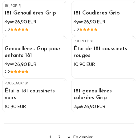
181JPGRIP
|
|
181 Genouillères Grip
181 Coudières Grip
26,90 EUR
26,90 EUR
depuis
depuis
5.0
5.0
|
PDCRED
|
181
Genouillères Grip pour
Étui de 181 coussinets
enfants 181
rouges
26,90 EUR
10,90 EUR
depuis
5.0
PDCBLACK
|
181
|
Étui à 181 coussinets
181 genouillères
noirs
colorées Grip
10,90 EUR
26,90 EUR
depuis
1
2
»
En dernier