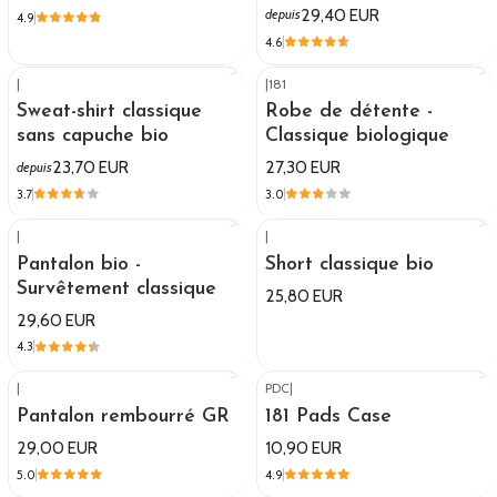
29,40 EUR
depuis
4.9
4.6
|
|
181
Sweat-shirt classique
Robe de détente -
sans capuche bio
Classique biologique
23,70 EUR
27,30 EUR
depuis
3.7
3.0
|
|
Pantalon bio -
Short classique bio
Survêtement classique
25,80 EUR
29,60 EUR
4.3
|
PDC
|
Pantalon rembourré GR
181 Pads Case
29,00 EUR
10,90 EUR
5.0
4.9