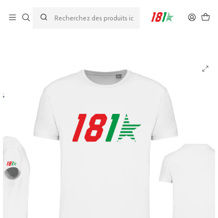
Made by athletes, for athletes
Accueil
T-SHIRTS & TEXTILE BIO
T-shirt classique bio