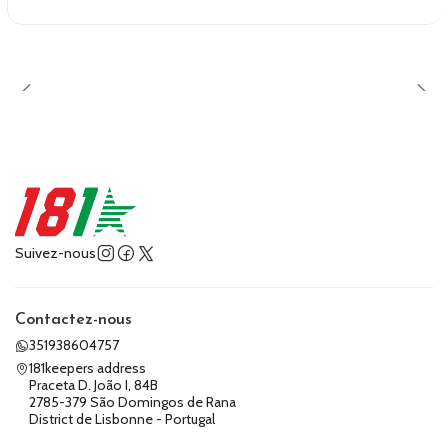
Suivez-nous
Contactez-nous
351938604757
181keepers address
Praceta D. João I, 84B
2785-379 São Domingos de Rana
District de Lisbonne - Portugal