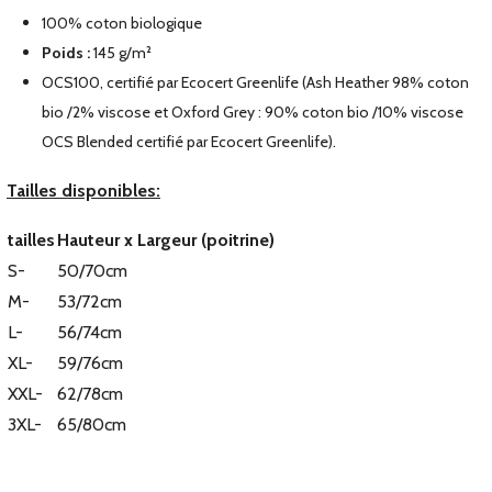
100% coton biologique
Poids :
145 g/m²
OCS100, certifié par Ecocert Greenlife (Ash Heather 98% coton
bio /2% viscose et Oxford Grey : 90% coton bio /10% viscose
OCS Blended certifié par Ecocert Greenlife).
Tailles disponibles:
tailles
Hauteur x Largeur (poitrine)
S-
50/70cm
M-
53/72cm
L-
56/74cm
XL-
59/76cm
XXL-
62/78cm
3XL-
65/80cm