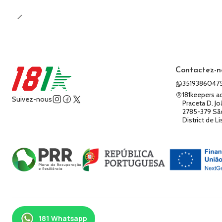
Contactez-n
3519386047
181keepers a
Suivez-nous
Praceta D. Jo
2785-379 Sã
District de L
2026 181keepers.