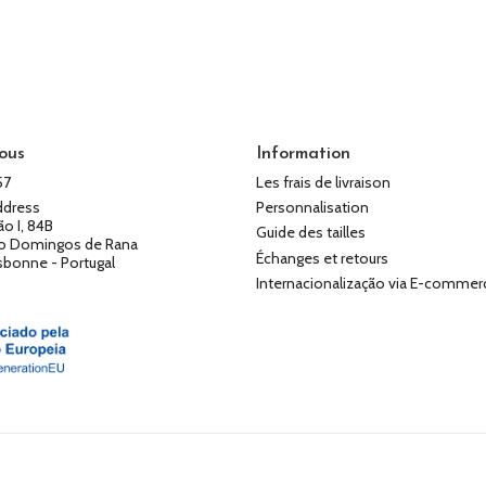
ous
Information
57
Les frais de livraison
ddress
Personnalisation
ão I, 84B
Guide des tailles
o Domingos de Rana
Échanges et retours
isbonne - Portugal
Internacionalização via E-commer