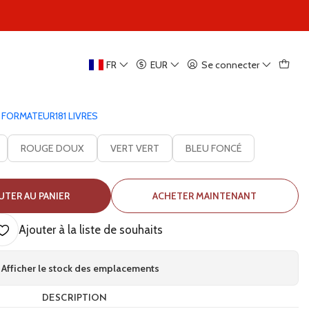
|
FR
EUR
Se connecter
rre flexible Theraband
1 FORMATEUR
181 LIVRES
COULEUR
ROUGE DOUX
VERT VERT
BLEU FONCÉ
UTER AU PANIER
ACHETER MAINTENANT
Ajouter à la liste de souhaits
Afficher le stock des emplacements
DESCRIPTION