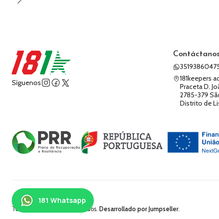
Contáctano
3519386047
181keepers a
Síguenos
Praceta D. Jo
2785-379 Sã
Distrito de L
2026 181keepers.
Todos los derechos reservados.
Desarrollado por Jumpseller
.