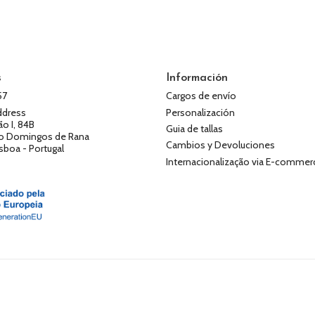
s
Información
57
Cargos de envío
ddress
Personalización
ão I, 84B
Guia de tallas
o Domingos de Rana
Cambios y Devoluciones
isboa - Portugal
Internacionalização via E-commer