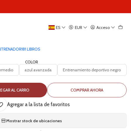
|
ES
EUR
Acceso
xtrainer mano
5.0
2 reseñas
ENTRENADOR
181 LIBROS
COLOR
ermedio
azul avanzada
Entrenamiento deportivo negro
EGAR AL CARRO
COMPRAR AHORA
Agregar a la lista de favoritos
Mostrar stock de ubicaciones