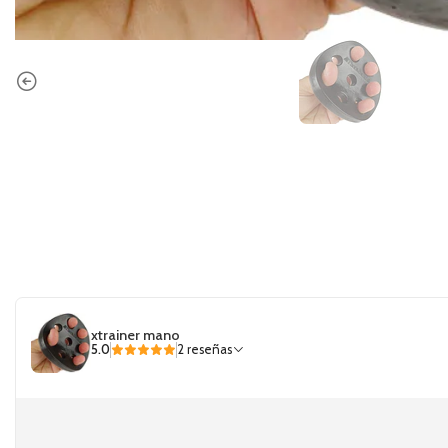
xtrainer mano
5.0
2 reseñas