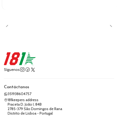
Síguenos
Contáctanos
351938604757
181keepers address
Praceta D. João I, 84B
2785-379 São Domingos de Rana
Distrito de Lisboa - Portugal