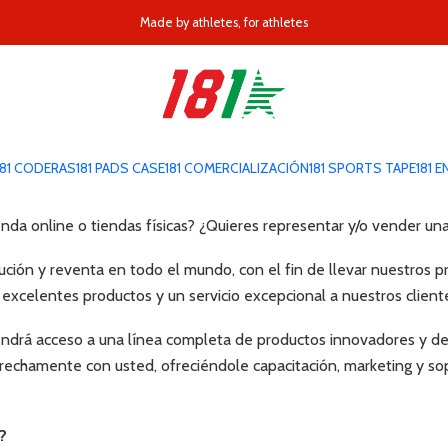
Inicio
Distribución
Made by athletes, for athletes
Distribución
181 CODERAS
181 PADS CASE
181 COMERCIALIZACIÓN
181 SPORTS TAPE
181 
enda online o tiendas físicas? ¿Quieres representar y/o vender una
bución y reventa en todo el mundo, con el fin de llevar nuestros
excelentes productos y un servicio excepcional a nuestros client
tendrá acceso a una línea completa de productos innovadores y de
trechamente con usted, ofreciéndole capacitación, marketing y so
?