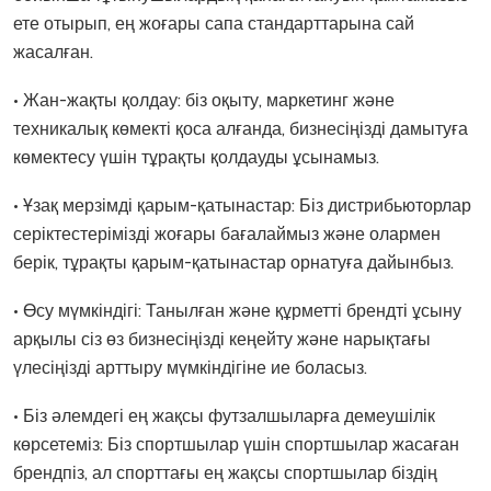
ете отырып, ең жоғары сапа стандарттарына сай
жасалған.
• Жан-жақты қолдау: біз оқыту, маркетинг және
техникалық көмекті қоса алғанда, бизнесіңізді дамытуға
көмектесу үшін тұрақты қолдауды ұсынамыз.
• Ұзақ мерзімді қарым-қатынастар: Біз дистрибьюторлар
серіктестерімізді жоғары бағалаймыз және олармен
берік, тұрақты қарым-қатынастар орнатуға дайынбыз.
• Өсу мүмкіндігі: Танылған және құрметті брендті ұсыну
арқылы сіз өз бизнесіңізді кеңейту және нарықтағы
үлесіңізді арттыру мүмкіндігіне ие боласыз.
• Біз әлемдегі ең жақсы футзалшыларға демеушілік
көрсетеміз: Біз спортшылар үшін спортшылар жасаған
брендпіз, ал спорттағы ең жақсы спортшылар біздің