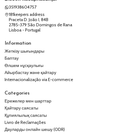
351938604757
181keepers address
Praceta D. João I, 84B
2785-379 São Domingos de Rana
Lisboa - Portugal
Information
Жеткізу шығындары
Баптау
Өлшем нұсқаулығы
Айырбастау және қайтару
Internacionalização via E-commerce
Categories
Ережелер мен шарттар
Қайтару саясаты
Құпиялылық саясаты
Livro de Reclamações
Дауларды онлайн шешу (ODR)