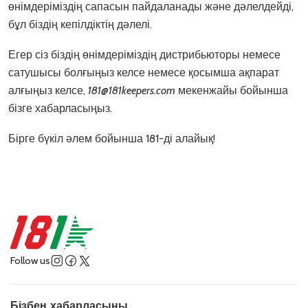
өнімдеріміздің сапасын пайдаланады және дәлелдейді,
бұл біздің кепілдіктің дәлелі.
Егер сіз біздің өнімдеріміздің дистрибьюторы немесе
сатушысы болғыңыз келсе немесе қосымша ақпарат
алғыңыз келсе,
181@181keepers.com
мекенжайы бойынша
бізге хабарласыңыз.
Бірге бүкіл әлем бойынша 181-ді алайық!
Follow us
Бізбен хабарласыңы