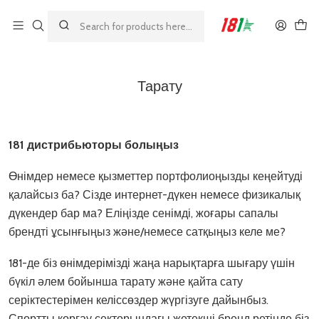
Made by athletes, for athletes
Home
Тарату
Тарату
181 дистрибьюторы болыңыз
Өнімдер немесе қызметтер портфолиоңызды кеңейтуді
қалайсыз ба? Сізде интернет-дүкен немесе физикалық
дүкендер бар ма? Еліңізде сенімді, жоғары сапалы
брендті ұсынғыңыз және/немесе сатқыңыз келе ме?
181-де біз өнімдерімізді жаңа нарықтарға шығару үшін
бүкіл әлем бойынша тарату және қайта сату
серіктестерімен келіссөздер жүргізуге дайынбыз.
Спортты қорғау секторындағы жетекші бренд ретінде біз