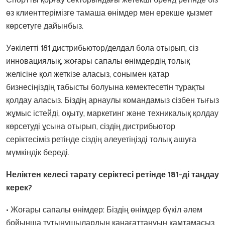
өз клиенттерімізге тамаша өнімдер мен ерекше қызмет
көрсетуге дайынбыз.
Уәкілетті 181 дистрибьютор/делдал бола отырып, сіз
инновациялық, жоғары сапалы өнімдердің толық
желісіне қол жеткізе аласыз, сонымен қатар
бизнесіңіздің табысты болуына көмектесетін тұрақты
қолдау аласыз. Біздің арнаулы командамыз сізбен тығыз
жұмыс істейді, оқыту, маркетинг және техникалық қолдау
көрсетуді ұсына отырып, сіздің дистрибьютор
серіктесіміз ретінде сіздің әлеуетіңізді толық ашуға
мүмкіндік береді.
Неліктен келесі тарату серіктесі ретінде 181-ді таңдау
керек?
• Жоғары сапалы өнімдер: Біздің өнімдер бүкіл әлем
бойынша тұтынушылардың қанағаттануын қамтамасыз