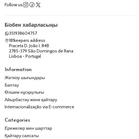
Follow us
Бізбен хабарласыңы
351938604757
181keepers address
Praceta D. João I, 84B
2785-379 São Domingos de Rana
Lisboa - Portugal
Information
Жеткізу шығындары
Баптау
Өлшем нұсқаулығы
Айырбастау және қайтару
Internacionalização via E-commerce
Categories
Ережелер мен шарттар
Қайтару саясаты