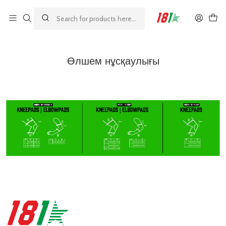
Made by athletes, for athletes
Home
Өлшем нұсқаулығы
Өлшем нұсқаулығы