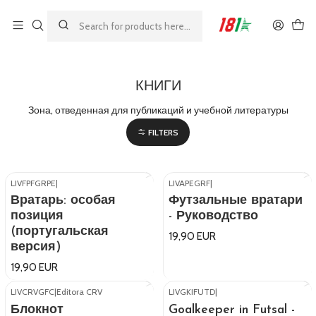
Made by athletes, for athletes
Главная
КНИГИ
КНИГИ
Зона, отведенная для публикаций и учебной литературы
FILTERS
LIVFPFGRPE
|
LIVAPEGRF
|
Вратарь: особая
Футзальные вратари
позиция
- Руководство
(португальская
19,90 EUR
версия)
19,90 EUR
LIVCRVGFC
|
Editora CRV
LIVGKIFUTD
|
Out of stock
Блокнот
Goalkeeper in Futsal -