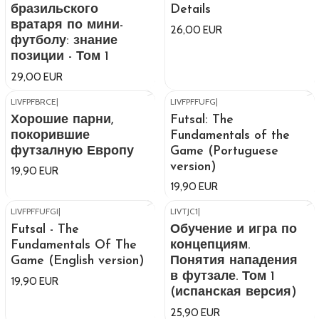
бразильского
Details
вратаря по мини-
26,00 EUR
футболу: знание
позиции - Том 1
29,00 EUR
LIVFPFBRCE
|
LIVFPFFUFG
|
Хорошие парни,
Futsal: The
покорившие
Fundamentals of the
футзалную Европу
Game (Portuguese
version)
19,90 EUR
19,90 EUR
LIVFPFFUFGI
|
LIVTJC1
|
Out of stock
Futsal - The
Обучение и игра по
Fundamentals Of The
концепциям.
Game (English version)
Понятия нападения
в футзале. Том 1
19,90 EUR
(испанская версия)
25,90 EUR