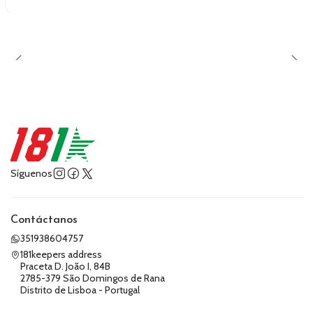
Síguenos
Contáctanos
351938604757
181keepers address
Praceta D. João I, 84B
2785-379 São Domingos de Rana
Distrito de Lisboa - Portugal