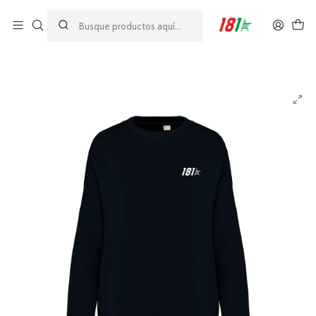
Made by athletes, for athletes
Inicio
23%
Sudadera sin capucha 181 Lifestyle