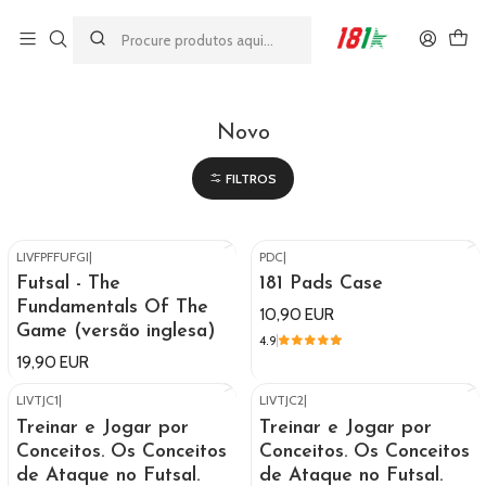
Made by athletes, for athletes
Início
Novo
Novo
FILTROS
LIVFPFFUFGI
|
PDC
|
Futsal - The
181 Pads Case
Fundamentals Of The
10,90 EUR
Game (versão inglesa)
4.9
19,90 EUR
LIVTJC1
|
LIVTJC2
|
Esgotado
Treinar e Jogar por
Treinar e Jogar por
Conceitos. Os Conceitos
Conceitos. Os Conceitos
de Ataque no Futsal.
de Ataque no Futsal.