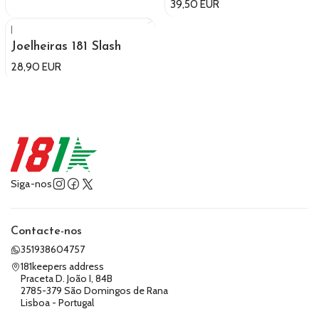
39,50 EUR
|
Joelheiras 181 Slash
28,90 EUR
Siga-nos
Contacte-nos
351938604757
181keepers address
Praceta D. João I, 84B
2785-379 São Domingos de Rana
Lisboa - Portugal