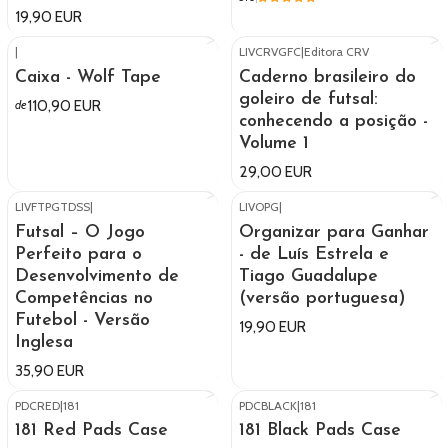
19,90 EUR
|
LIVCRVGFC
|
Editora CRV
Caixa - Wolf Tape
Caderno brasileiro do
goleiro de futsal:
110,90 EUR
de
conhecendo a posição -
Volume 1
29,00 EUR
LIVFTPGTDSS
|
LIVOPG
|
Futsal – O Jogo
Organizar para Ganhar
Perfeito para o
- de Luís Estrela e
Desenvolvimento de
Tiago Guadalupe
Competências no
(versão portuguesa)
Futebol - Versão
19,90 EUR
Inglesa
35,90 EUR
PDCRED
|
181
PDCBLACK
|
181
181 Red Pads Case
181 Black Pads Case