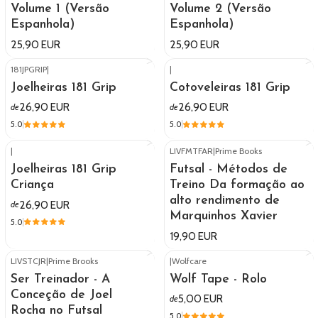
Volume 1 (Versão
Volume 2 (Versão
Espanhola)
Espanhola)
25,90 EUR
25,90 EUR
181JPGRIP
|
|
Joelheiras 181 Grip
Cotoveleiras 181 Grip
26,90 EUR
26,90 EUR
de
de
5.0
5.0
|
LIVFMTFAR
|
Prime Books
Joelheiras 181 Grip
Futsal - Métodos de
Criança
Treino Da formação ao
alto rendimento de
26,90 EUR
de
Marquinhos Xavier
5.0
19,90 EUR
LIVSTCJR
|
Prime Brooks
|
Wolfcare
Ser Treinador - A
Wolf Tape - Rolo
Conceção de Joel
5,00 EUR
de
Rocha no Futsal
5.0