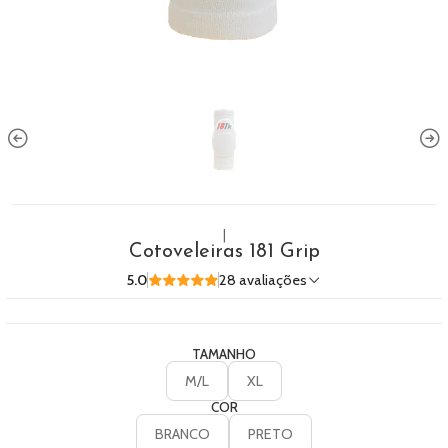
|
Cotoveleiras 181 Grip
5.0
28 avaliações
TAMANHO
M/L
XL
COR
BRANCO
PRETO