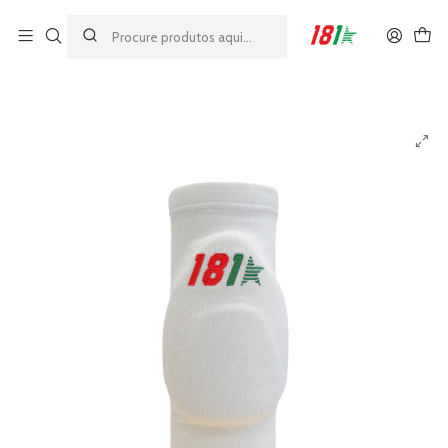
Made by athletes, for athletes
Início
MODELOS 181
GRIP
Cotoveleiras 181 Grip