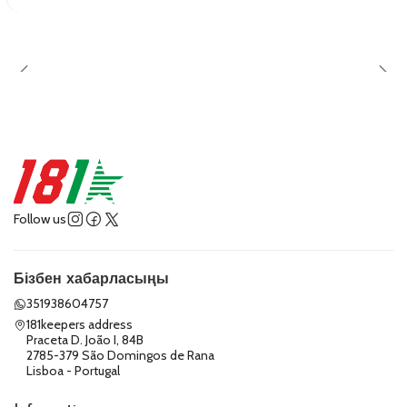
Follow us
Бізбен хабарласыңы
351938604757
181keepers address
Praceta D. João I, 84B
2785-379 São Domingos de Rana
Lisboa - Portugal