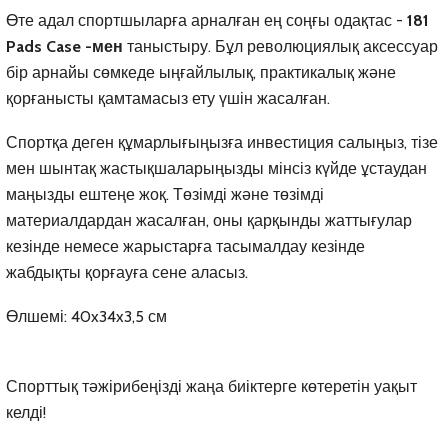
Өте адал спортшыларға арналған ең соңғы одақтас -
181
Pads Case -мен
таныстыру. Бұл революциялық аксессуар
бір арнайы сөмкеде ыңғайлылық, практикалық және
қорғанысты қамтамасыз ету үшін жасалған.
Спортқа деген құмарлығыңызға инвестиция салыңыз, тізе
мен шынтақ жастықшаларыңызды мінсіз күйде ұстаудан
маңызды ештеңе жоқ. Төзімді және төзімді
материалдардан жасалған, оны қарқынды жаттығулар
кезінде немесе жарыстарға тасымалдау кезінде
жабдықты қорғауға сене аласыз.
Өлшемі: 40x34x3,5 см
Спорттық тәжірибеңізді жаңа биіктерге көтеретін уақыт
келді!