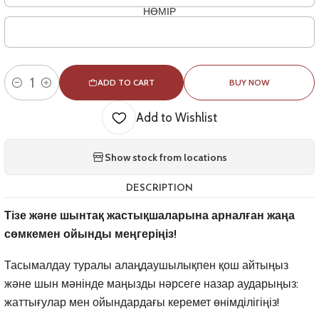
НӨМІР
ADD TO CART
BUY NOW
Quantity
Add to Wishlist
Show stock from locations
DESCRIPTION
Тізе және шынтақ жастықшаларына арналған жаңа
сөмкемен ойынды меңгеріңіз!
Тасымалдау туралы алаңдаушылықпен қош айтыңыз
және шын мәнінде маңызды нәрсеге назар аударыңыз:
жаттығулар мен ойындардағы керемет өнімділігіңіз!