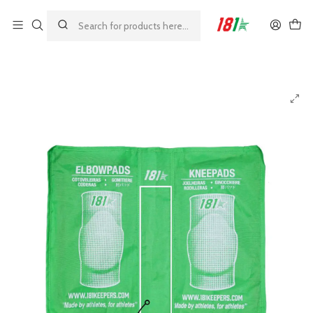
Made by athletes, for athletes
Home
23%
181 Жасушалық қорап