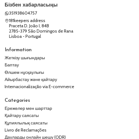
Бізбен хабарласыңы
351938604757
181keepers address
Praceta D. João I, 84B
2785-379 São Domingos de Rana
Lisboa - Portugal
Information
Жеткізу шығындары
Баптау
Өлшем нұсқаулығы
Айырбастау және қайтару
Internacionalização via E-commerce
Categories
Ережелер мен шарттар
Қайтару саясаты
Құпиялылық саясаты
Livro de Reclamações
Дауларды онлайн шешу (ODR)