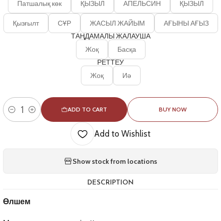
Патшалық көк
ҚЫЗЫЛ
АПЕЛЬСИН
ҚЫЗЫЛ
Қызғылт
СҰР
ЖАСЫЛ ЖАЙЫМ
АҒЫНЫ АҒЫЗ
ТАҢДАМАЛЫ ЖАЛАУША
Жоқ
Басқа
РЕТТЕУ
Жоқ
Иә
ADD TO CART
BUY NOW
Quantity
Add to Wishlist
Show stock from locations
DESCRIPTION
Өлшем