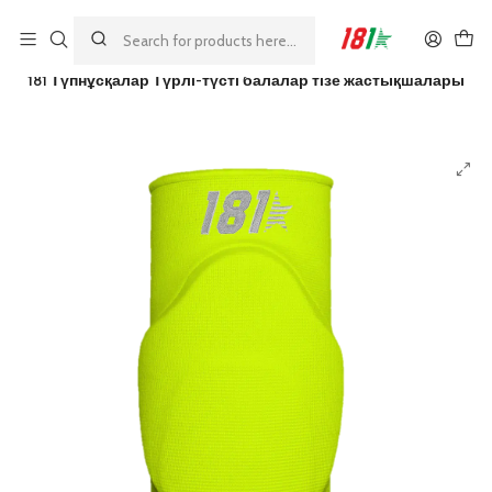
Made by athletes, for athletes
Home
MODELOS 181
ORIGINALS
181 Түпнұсқалар Түрлі-түсті балалар тізе жастықшалары