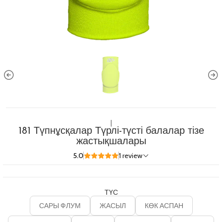
|
181 Түпнұсқалар Түрлі-түсті балалар тізе
жастықшалары
5.0
1 review
ТҮС
САРЫ ФЛУМ
ЖАСЫЛ
КӨК АСПАН