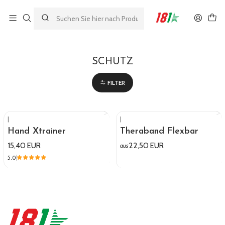
Made by athletes, for athletes
Startseite
SCHUTZ
SCHUTZ
FILTER
|
|
Hand Xtrainer
Theraband Flexbar
15,40 EUR
22,50 EUR
aus
5.0