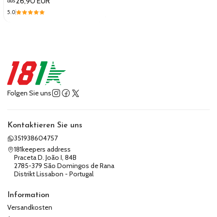
26,90 EUR
aus
5.0
Folgen Sie uns
Kontaktieren Sie uns
351938604757
181keepers address
Praceta D. João I, 84B
2785-379 São Domingos de Rana
Distrikt Lissabon - Portugal
Information
Versandkosten