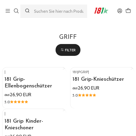
Made by athletes, for athletes
Startseite
GRIFF
GRIFF
FILTER
|
181JPGRIP
|
181 Grip-
181 Grip-Knieschützer
Ellenbogenschützer
26,90 EUR
aus
26,90 EUR
aus
5.0
5.0
|
181 Grip Kinder-
Knieschoner