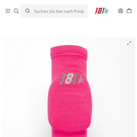
Made by athletes, for athletes
Startseite
MODELOS 181
GRIP
181 Grip Farbige Ellbogenschützer