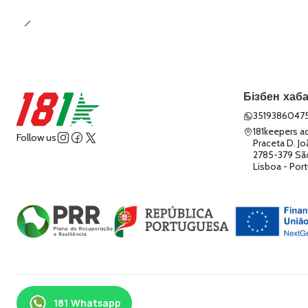
Бізбен ха
3519386047
181keepers a
Follow us
Praceta D. Jo
2785-379 Sã
Lisboa - Port
2026 181keepers.