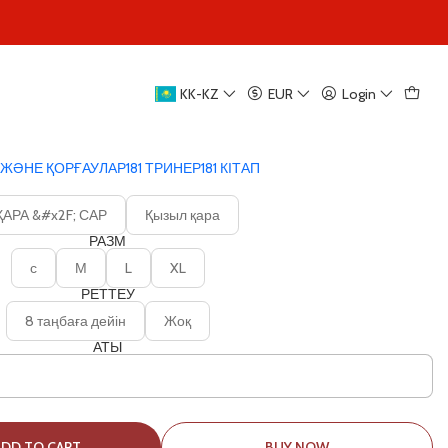
|
KK-KZ
EUR
Login
Сығымдау жеңі
ЖӘНЕ ҚОРҒАУЛАР
181 ТРИНЕР
181 КІТАП
ТҮС
ҚАРА &#x2F; САР
Қызыл қара
РАЗМ
с
М
L
XL
РЕТТЕУ
8 таңбаға дейін
Жоқ
АТЫ
ADD TO CART
BUY NOW