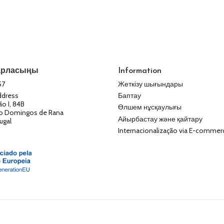
барласыңы
Information
57
Жеткізу шығындары
ddress
Баптау
ão I, 84B
Өлшем нұсқаулығы
o Domingos de Rana
Айырбастау және қайтару
ugal
Internacionalização via E-commer