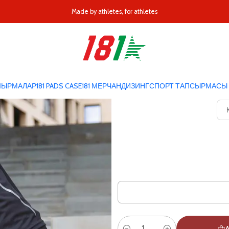
Home
ЖАБДЫРУ ЖӘНЕ ПОЙЫЗДЫ ӨТКІЗ
Сығымдау жеңі
Made by athletes, for athletes
ПШЫРМАЛАР
181 PADS CASE
181 МЕРЧАНДИЗИНГ
СПОРТ ТАПСЫРМАСЫ 