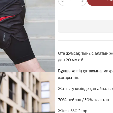
Quantity
Өте жұмсақ, тыныс алатын жә
ден 20 мм.с.б.
Бұлшықеттің қатаюына, мик
жоғары тін.
Жаттығу кезінде қан айнал
70% нейлон / 30% эластан.
Жіксіз 360 ° тор.