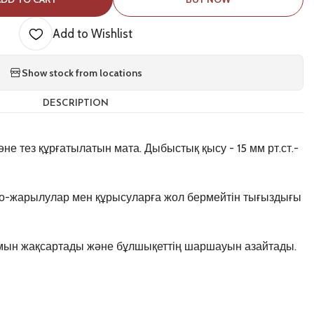
Add to Wishlist
Show stock from locations
DESCRIPTION
не тез құрғатылатын мата. Дыбыстық қысу - 15 мм рт.ст.-
ро-жарылулар мен құрысуларға жол бермейтін тығыздығы
ымын жақсартады және бұлшықеттің шаршауын азайтады.