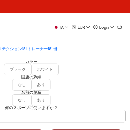
|
JA
EUR
Login
1オリジナルズ ニーパッド
5.0
91 reviews
プロテクション
181 トレーナー
181 冊
カラー
ブラック
ホワイト
国旗の刺繍
なし
あり
名前の刺繍
なし
あり
何のスポーツに使いますか？