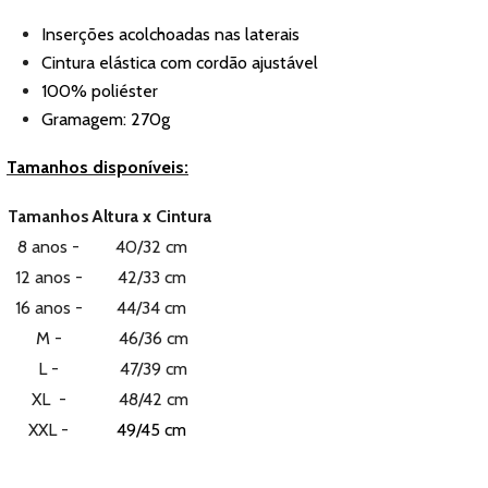
Inserções acolchoadas nas laterais
Cintura elástica com cordão ajustável
100% poliéster
Gramagem: 270g
Tamanhos disponíveis:
Tamanhos
Altura x Cintura
8 anos -
40/32 cm
12 anos -
42/33 cm
16 anos -
44/34 cm
M -
46/36 cm
L -
47/39 cm
XL -
48/42 cm
XXL -
49/45 cm