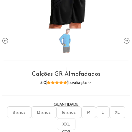
|
Calções GR Almofadados
5.0
1 avaliação
QUANTIDADE
8 anos
12 anos
16 anos
M
L
XL
XXL
COR