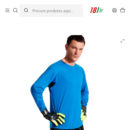
Made by athletes, for athletes
Início
EQUIPA-TE & TREINA
Calções GR Almofadados